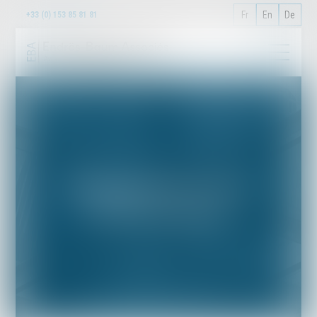
Fr
En
De
+33 (0) 153 85 81 81
EBA Endrös-Baum Associés
Avocats/Rechtsanwälte