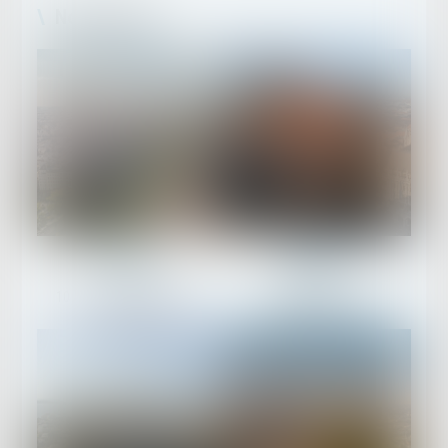
Nos bureaux
PARIS
MUNICH
10 boulevard Malesherbes
Galeriestraße 6a
F-75008 PARIS
D-80539 München