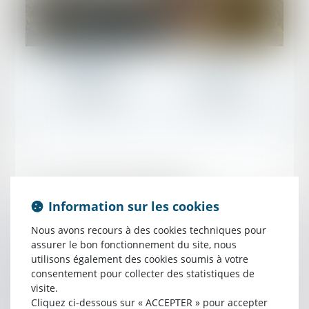
MARSEILLE
LYON
112 rue Dragon
9 rue Chaponnay
F-13006 Marseille
F-69003 LYON
Nos champs d’intervention
Information sur les cookies
Droit Français
Nous avons recours à des cookies techniques pour
assurer le bon fonctionnement du site, nous
Nos avocats assistent nos clients en matière pré-
utilisons également des cookies soumis à votre
contentieuse et contentieuse devant les juridictions civiles,
consentement pour collecter des statistiques de
commerciales et administratives françaises et
visite.
allemandes...
Cliquez ci-dessous sur « ACCEPTER » pour accepter