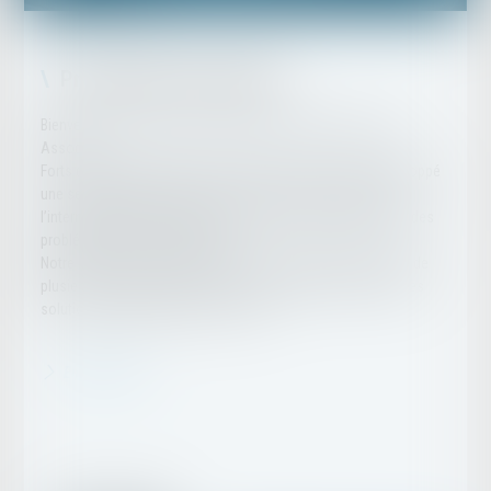
Présentation du cabinet
Bienvenue sur le site internet du Cabinet EBA Endrös-Baum
Associés.
Forts de notre ADN franco-allemand, nos avocats ont développé
une sensibilité particulière et un enthousiasme certain pour
l’international, leur permettant une excellente appréhension des
problématiques transnationales.
Notre ouverture d’esprit et notre connaissance approfondie de
plusieurs systèmes juridiques nous permettent de trouver des
solutions originales pour nos clients.
En savoir plus