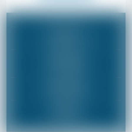
Mentions légales
Plan du site
BUREAU PARIS
10 boulevard Malesherbes • F-75008 PARIS
Tél :
+33 (0) 153 85 81 81
BUREAU MUNICH
Galeriestraße 6a • D-80539 München
Tél :
+49 (0) 89 2420785-0
Fax : +49 (0) 89 2420785-10
BUREAU MARSEILLE
112 rue Dragon • F-13006 Marseille
Tél :
+33 (0)4 91 98 93 16
BUREAU LYON
9 rue Chaponnay, 69003 Lyon
Tél :
+33 (0) 1 53 85 81 81