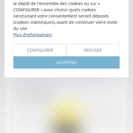
le dépôt de l'ensemble des cookies ou sur «
En savoir plus
CONFIGURER » pour choisir quels cookies
nécessitant votre consentement seront déposés
Droit Allemand
(cookies statistiques), avant de continuer votre visite
du site.
Nous assistons et conseillons les entreprises allemandes
Plus d'informations
et étrangères en droit allemand, notamment dans les
domaines de la garantie des vices cachés, de la
CONFIGURER
REFUSER
responsabilité du fait des produits défectueux et de la
sécurité des produits.
ACCEPTER
En savoir plus
Nos actualités