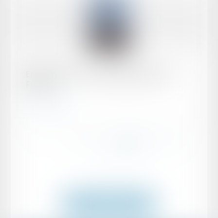
Publié le :
25/10/2019
Enforcement of Foreign Judgments 2020 –
France
Lire la suite
...
...
<<
<
29
30
31
32
33
34
35
>
>>
Voir toutes les actus