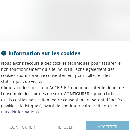
Deuxième examen juridique d’État (Hesse – Tribunal rég
Premier examen juridique d’État (Bavière – Friedrich-A
Master II en droit, Université de Rennes 1
Licence en droit, Université de Rennes 1
Études de droit, Friedrich-Alexander-Universität Erlan
Information sur les cookies
Langues
Nous avons recours à des cookies techniques pour assurer le
Français - Allemand - Anglais
bon fonctionnement du site, nous utilisons également des
cookies soumis à votre consentement pour collecter des
statistiques de visite.
Cliquez ci-dessous sur « ACCEPTER » pour accepter le dépôt de
l'ensemble des cookies ou sur « CONFIGURER » pour choisir
quels cookies nécessitant votre consentement seront déposés
CONTACTER
SOPHIE
DIJOUX
(cookies statistiques), avant de continuer votre visite du site.
Plus d'informations
ACCEPTER
CONFIGURER
REFUSER
PRÉNOM