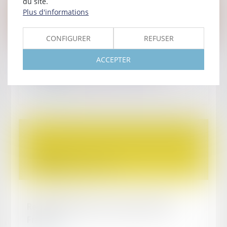
du site.
Plus d'informations
CONFIGURER
REFUSER
Publié le :
27/12/2021
ACCEPTER
Rappel des produits 2022 – France
Lire la suite
Publié le :
30/09/2021
Responsabilité du fait des produits 2021 –
France