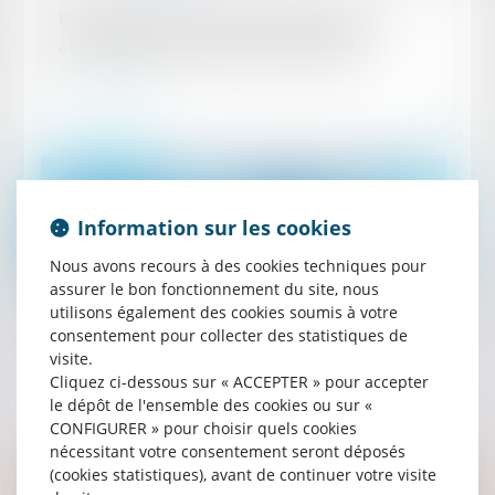
Résumé de l’arrêt du 30 mai 2024 de la 3e
chambre civile de la Cour de cassation
Lire la suite
Information sur les cookies
Nous avons recours à des cookies techniques pour
assurer le bon fonctionnement du site, nous
utilisons également des cookies soumis à votre
Publié le :
04/08/2023
consentement pour collecter des statistiques de
Juristes d’Entreprises Magazine (juin 2023)
visite.
Cliquez ci-dessous sur « ACCEPTER » pour accepter
Lire la suite
le dépôt de l'ensemble des cookies ou sur «
CONFIGURER » pour choisir quels cookies
nécessitant votre consentement seront déposés
(cookies statistiques), avant de continuer votre visite