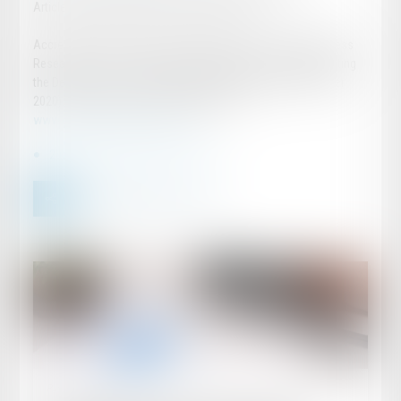
Article de Florian Endrös et Jessika Da Ponte
Accreditation: Reproduced with permission from Law Business
Research Ltd. This article was first published in Lexology Getting
the Deal Through – Product Liability 2020. (Published: October
2020). For further information please visit
www.gettingthedealthrough.com.
2020_product-liability_france.pdf
Publié le :
12/06/2024