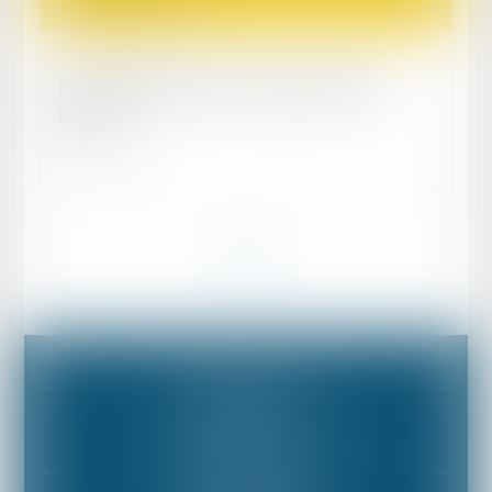
Publié le :
18/11/2020
Responsabilité du fait des produits 2020 –
France
Lire la suite
<<
<
1
2
3
4
5
>
>>
Mentions légales
Plan du site
BUREAU PARIS
10 boulevard Malesherbes • F-75008 PARIS
Tél :
+33 (0) 153 85 81 81