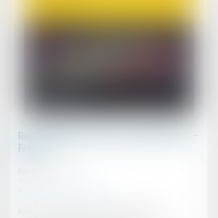
Responsabilité du fait des produits 2020 –
France
Publié le :
18/11/2020
Publications
Publications
/
Jessika DA PONTE
Novembre 18, 2020In Publications, Recent Publications