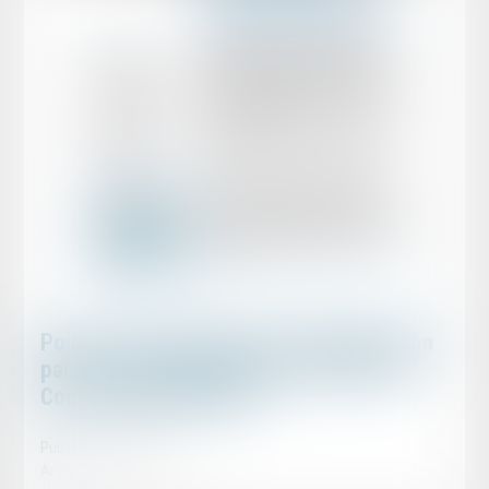
Point sur les divergences d’interprétation
par les Juges du fond de la décision du
Conseil Constitutionnel
Publié le :
20/09/2011
Archives