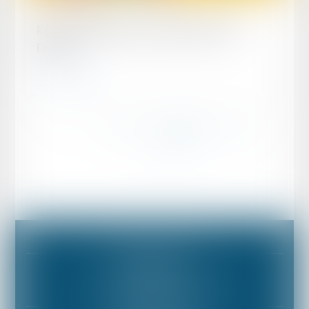
Publié le :
20/10/2010
Responsabilité du fait des produits 2010 –
France
Lire la suite
...
...
<<
<
28
29
30
31
32
33
34
>
>>
Mentions légales
Plan du site
BUREAU PARIS
10 boulevard Malesherbes • F-75008 PARIS
Tél :
+33 (0) 153 85 81 81