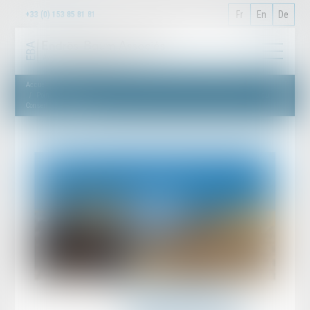
Fr
En
De
+33 (0) 153 85 81 81
Accueil
Point sur les divergences d’interprétation par les Juges du fond de la décision du
Conseil Constitutionnel