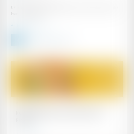
Cet article de Myriam BENNAÏM est paru dans l’édition de GenRE
France en juin 2011.
Télécharger le pdf
Publié le :
04/11/2012
Responsabilité du fait des produits 2012 –
France
Lire la suite