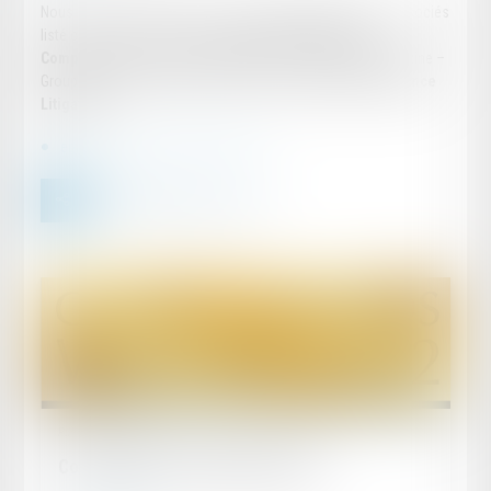
Nous sommes fiers de voir le cabinet EBA Endrös-Baum Associés
listé comme excellent dans le guide
„Investigations,
Compliance & Insurance 2020-2021“
par Décideurs Magazine –
Groupe Leaders League dans la catégorie
„Claims & Insurance
Litigation“
.
eba_investigation_2020-2021.pdf
Publié le :
29/03/2022
CorporateINTL Legal Award 2022