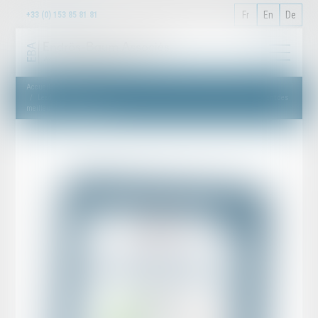
Fr
En
De
+33 (0) 153 85 81 81
Accueil
Leaders League Investigations, Compliance & Insurance 2020-2021: Classement des
meilleurs cabinets français