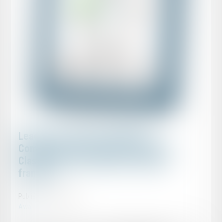
Leaders League Investigations,
Compliance & Insurance 2020-2021:
Classement des meilleurs cabinets
français
Publié le :
23/04/2021
Awards