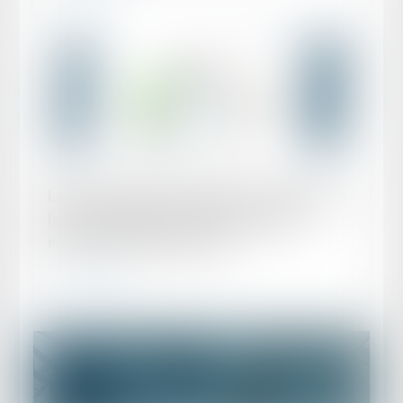
Publié le :
23/04/2021
Leaders League Investigations, Compliance &
Insurance 2020-2021: Classement des
meilleurs cabinets français
Lire la suite