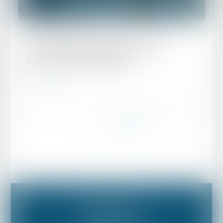
Publié le :
26/03/2021
Le Cabinet EBA Endrös-Baum Associés
poursuit son développement !
Lire la suite
...
...
<<
<
13
14
15
16
17
18
19
>
>>
Mentions légales
Plan du site
BUREAU PARIS