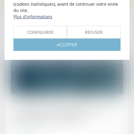
(cookies statistiques), avant de continuer votre visite
du site.
Publié le :
30/09/2021
Plus d'informations
Responsabilité du fait des produits 2021 –
France
CONFIGURER
REFUSER
Lire la suite
ACCEPTER
Publié le :
17/06/2021
Leaders League – Magazine Décideurs : Risk
Management & Assurance 2021
Lire la suite