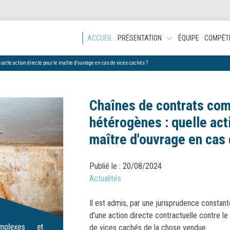
ACCUEIL
PRÉSENTATION
ÉQUIPE
COMPÉT
elle action directe pour le maître d'ouvrage en cas de vices cachés ?
Chaînes de contrats com
hétérogènes : quelle act
maître d'ouvrage en cas
Publié le :
20/08/2024
Actualités
Il est admis, par une jurisprudence constan
d’une action directe contractuelle contre l
de vices cachés de la chose vendue.