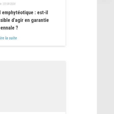
le :
07/08/2024
l emphytéotique : est-il
sible d'agir en garantie
ennale ?
ire la suite