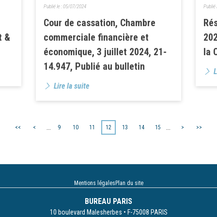
Publié le :
05/07/2024
Publié 
Cour de cassation, Chambre
Rés
t &
commerciale financière et
202
économique, 3 juillet 2024, 21-
la 
14.947, Publié au bulletin
L
Lire la suite
...
...
<<
<
9
10
11
12
13
14
15
>
>>
Mentions légales
Plan du site
BUREAU PARIS
10 boulevard Malesherbes • F-75008 PARIS