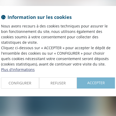
Enforcement of Foreign
Act
Judgments 2019 – France
act
Information sur les cookies
pos
Lire la suite
Nous avons recours à des cookies techniques pour assurer le
des
bon fonctionnement du site, nous utilisons également des
L
és
cookies soumis à votre consentement pour collecter des
statistiques de visite.
Cliquez ci-dessous sur « ACCEPTER » pour accepter le dépôt de
l'ensemble des cookies ou sur « CONFIGURER » pour choisir
quels cookies nécessitant votre consentement seront déposés
(cookies statistiques), avant de continuer votre visite du site.
Plus d'informations
ACCEPTER
CONFIGURER
REFUSER